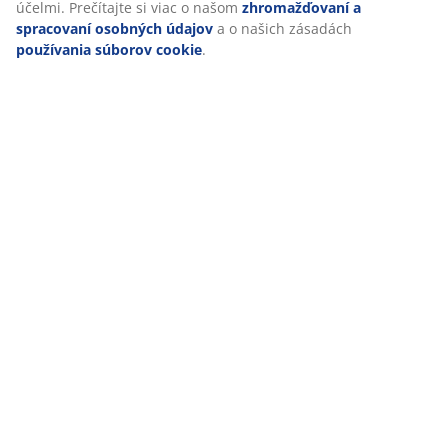
Google, Meta a TikTok) na účely prispôsobených a statických
reklám. Viac o účeloch si môžete prečítať v časti „Upraviť“ a
svoj súhlas môžete odvolať kliknutím na ikonu súborov
Hodnotenia
cookie. Kliknutím na tlačidlo „Prijať všetko“ súhlasíte so
všetkými tromi účelmi. Prečítajte si viac o našom
(
14
)
zhromažďovaní a spracovaní osobných údajov
a o našich
zásadách
používania súborov cookie
.
Doprava