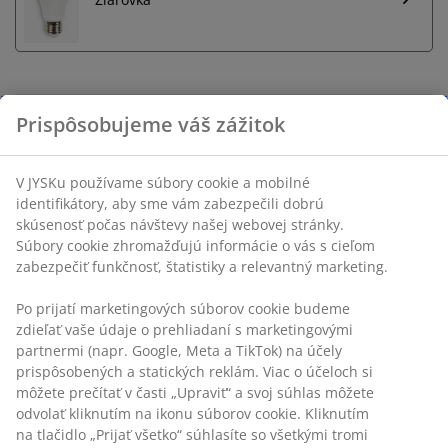
Neobmezené vrátenie tovaru
Bez časového limitu - tovar vrátite v ktorejkoľvek
predajni JYSK
Garancia ceny
30-dňová garancia ceny na všetky výrobky
Prispôsobujeme váš zážitok
Flexibilné možnosti doručenia
Rýchle a jednoduché doručenie podľa vášho výberu
V JYSKu používame súbory cookie a mobilné identifikátory,
aby sme vám zabezpečili dobrú skúsenosť počas návštevy
našej webovej stránky. Súbory cookie zhromažďujú
SKU: 4912601
informácie o vás s cieľom zabezpečiť funkčnosť, štatistiky a
relevantný marketing.
Po prijatí marketingových súborov cookie budeme zdieľať
Špecifikácie
vaše údaje o prehliadaní s marketingovými partnermi (napr.