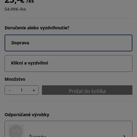
/ks
54,99€ /ks
Doručenie alebo vyzdvihnutie?
Doprava
Klikni a vyzdvihni
Množstvo
-
+
Pridať do košíka
Odporúčané výrobky
Žiarovka