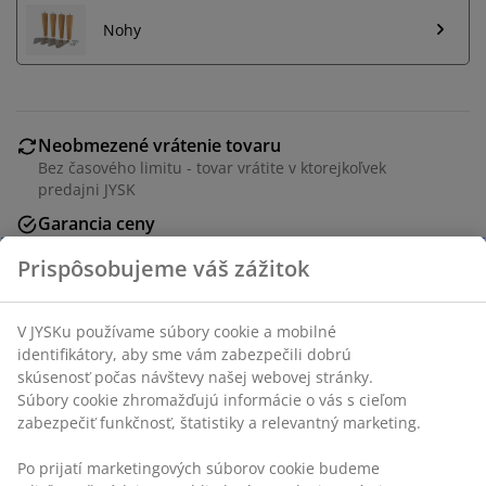
Nohy
Neobmezené vrátenie tovaru
Bez časového limitu - tovar vrátite v ktorejkoľvek
predajni JYSK
Garancia ceny
30-dňová garancia ceny na všetky výrobky
Flexibilné možnosti doručenia
Rýchle a jednoduché doručenie podľa vášho výberu
12 lamiel. Bez nôh. 90x200 cm
SKU: 3554032