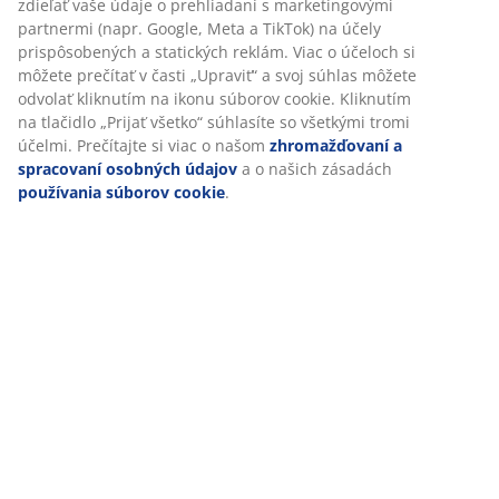
Špecifikácie
Hodnotenia
(
328
)
Doprava
Prispôsobujeme váš zážitok
V JYSKu používame súbory cookie a mobilné identifikátory, aby
zabezpečili dobrú skúsenosť počas návštevy našej webovej strán
Súbory cookie zhromažďujú informácie o vás s cieľom zabezpeči
funkčnosť, štatistiky a relevantný marketing.
Po prijatí marketingových súborov cookie budeme zdieľať vaše ú
prehliadaní s marketingovými partnermi (napr. Google, Meta a T
účely prispôsobených a statických reklám. Viac o účeloch si môž