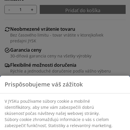
-
+
Pridať do košíka
Neobmezené vrátenie tovaru
Bez časového limitu - tovar vrátite v ktorejkoľvek
predajni JYSK
Garancia ceny
30-dňová garancia ceny na všetky výrobky
Flexibilné možnosti doručenia
Rýchle a jednoduché doručenie podľa vášho výberu
Úložný box na podušky z hliníka a umelého ratanu. S
hydraulickým vekom. Mrazuvzdorný. Š150 x V91 x H77
cm
SKU: 3799880