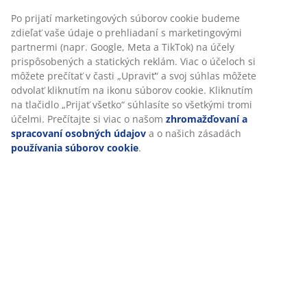
Návod na montáž
Špecifikácie
Prispôsobujeme váš zážitok
Hodnotenia
(
12
)
V JYSKu používame súbory cookie a mobilné identifikátory, aby 
vám zabezpečili dobrú skúsenosť počas návštevy našej webovej
stránky. Súbory cookie zhromažďujú informácie o vás s cieľom
zabezpečiť funkčnosť, štatistiky a relevantný marketing.
O značke
Po prijatí marketingových súborov cookie budeme zdieľať vaše ú
o prehliadaní s marketingovými partnermi (napr. Google, Meta a
TikTok) na účely prispôsobených a statických reklám. Viac o účel
Doprava
si môžete prečítať v časti „Upraviť“ a svoj súhlas môžete odvolať
kliknutím na ikonu súborov cookie. Kliknutím na tlačidlo „Prijať
všetko“ súhlasíte so všetkými tromi účelmi. Prečítajte si viac o 