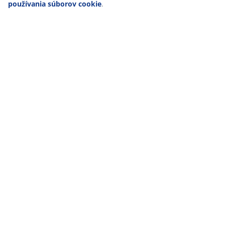
používania súborov cookie
.
open
Flexibilita celý proces uľahčuje
V JYSKu je pre nás dôležité, aby mali zákazníci pocit, že
robíme všetko pre to, aby sme vyhoveli ich potrebám.
Práve z tohto dôvodu ponúkame flexibilné možnosti