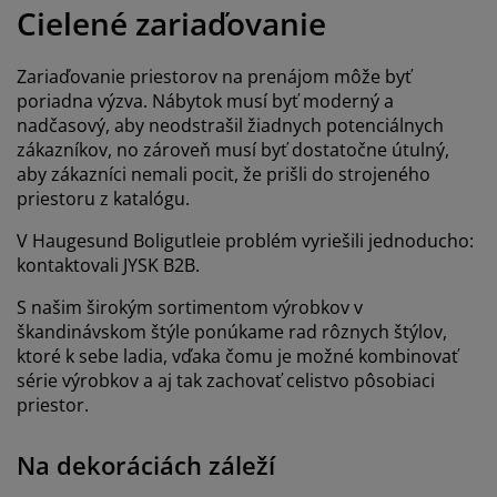
držba nábytku
onkajšie osvetlenie
lachty
osteľové rámy
svetlenie
Cielené zariaďovanie
emping
atníkové skrine
áľandy s úložným priestorom
omácnosť
Zariaďovanie priestorov na prenájom môže byť
poriadna výzva. Nábytok musí byť moderný a
ábytok do spálne
ošty
etská izba
nadčasový, aby neodstrašil žiadnych potenciálnych
zákazníkov, no zároveň musí byť dostatočne útulný,
etské matrace
ranie
aby zákazníci nemali pocit, že prišli do strojeného
priestoru z katalógu.
etské postele
V Haugesund Boligutleie problém vyriešili jednoducho:
kontaktovali JYSK B2B.
S našim širokým sortimentom výrobkov v
škandinávskom štýle ponúkame rad rôznych štýlov,
ktoré k sebe ladia, vďaka čomu je možné kombinovať
série výrobkov a aj tak zachovať celistvo pôsobiaci
priestor.
Na dekoráciách záleží