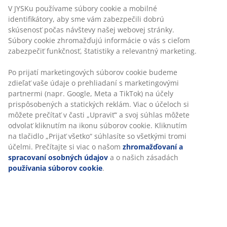
V JYSKu používame súbory cookie a mobilné
identifikátory, aby sme vám zabezpečili dobrú
47 ROKOV SKVELÝCH PONÚK
skúsenosť počas návštevy našej webovej stránky.
Viac než 3600 predajní v 49 krajinách sveta.
Súbory cookie zhromažďujú informácie o vás s cieľom
zabezpečiť funkčnosť, štatistiky a relevantný marketing.
Po prijatí marketingových súborov cookie budeme
zdieľať vaše údaje o prehliadaní s marketingovými
ŠKANDINÁVSKE KORENE
partnermi (napr. Google, Meta a TikTok) na účely
Pôsobíme celosvetovo, ale pochádzame zo Škandinávie.
prispôsobených a statických reklám. Viac o účeloch si
môžete prečítať v časti „Upraviť“ a svoj súhlas môžete
odvolať kliknutím na ikonu súborov cookie. Kliknutím
na tlačidlo „Prijať všetko“ súhlasíte so všetkými tromi
účelmi. Prečítajte si viac o našom
zhromažďovaní a
spracovaní osobných údajov
a o našich zásadách
ZÁRUKA NA MATRACE
používania súborov cookie
.
25 rokov záruka na matrace z kategórie GOLD.