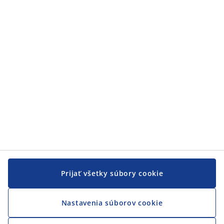
Zákaznícky servis
Zákaznícky servis
JYSK
JYSK
CENTRÁLA
Sledovať JYSK
Prijať všetky súbory cookie
Nastavenia súborov cookie