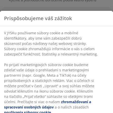
Bambus. Š50 x V6 x H6 cm
SKU: 3670136
Návod na montáž
Špecifikácie
Hodnotenia
(
56
)
Doprava