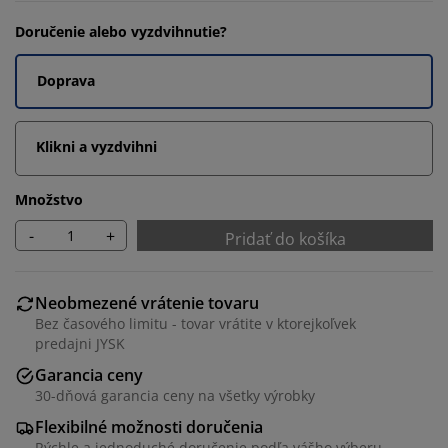
Doručenie alebo vyzdvihnutie?
Doprava
Klikni a vyzdvihni
Množstvo
-
+
Pridať do košíka
Neobmezené vrátenie tovaru
Bez časového limitu - tovar vrátite v ktorejkoľvek
predajni JYSK
Garancia ceny
30-dňová garancia ceny na všetky výrobky
Flexibilné možnosti doručenia
Rýchle a jednoduché doručenie podľa vášho výberu