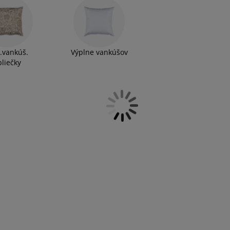
.vankúš.
Výplne vankúšov
bliečky