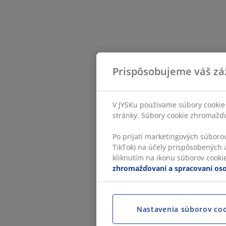
Prispôsobujeme váš zá
V JYSKu používame súbory cookie 
stránky. Súbory cookie zhromažďuj
Po prijatí marketingových súboro
TikTok) na účely prispôsobených a
kliknutím na ikonu súborov cookie.
zhromažďovaní a spracovaní os
Nastavenia súborov co