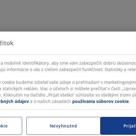
žitok
a mobilné identifikátory, aby sme vám zabezpečili dobrú skúsenos
ú informácie o vás s cieľom zabezpečiť funkčnosť, štatistiky a rel
v cookie budeme zdieľať vaše údaje o prehliadaní s marketingovými
 statických reklám. Viac o účeloch si môžete prečítať v časti „Uprav
 Kliknutím na tlačidlo „Prijať všetko“ súhlasíte so všetkými tromi úč
obných údajov
a o našich zásadách
používania súborov cookie
.
okie
Nevyhnutné
Prija