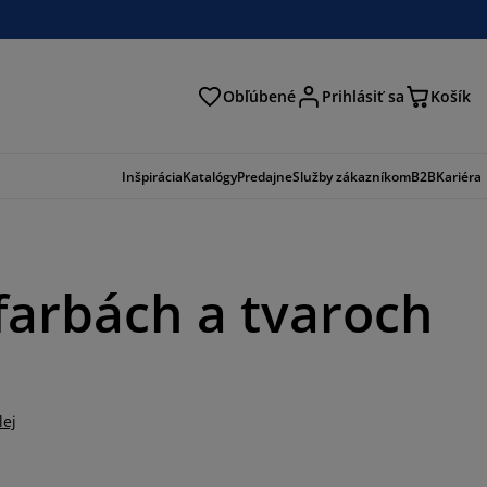
Obľúbené
Prihlásiť sa
Košík
ať
Inšpirácia
Katalógy
Predajne
Služby zákazníkom
B2B
Kariéra
farbách a tvaroch
lej