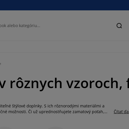
Hľad
e
 rôznych vzoroch, 
eľné štýlové doplnky. S ich rôznorodými materiálmi a
ečné možnosti. Či už uprednostňujete zamatový poťah,
Čítať ďa
ás vankúše, ktoré zapadnú do každej miestnosti a
ny a polyestru nie sú len dekoratívnym prvkom, ale aj
tvoria nielen pohovku v obývačke, ale aj kreslo alebo