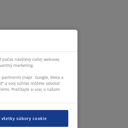
ť počas návštevy našej webovej
evantný marketing.
 partnermi (napr. Google, Meta a
iť“ a svoj súhlas môžete odvolať
elmi. Prečítajte si viac o našom
ť všetky súbory cookie