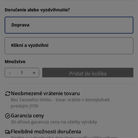
Doručenie alebo vyzdvihnutie?
Doprava
Klikni a vyzdvihni
Množstvo
-
+
Pridať do košíka
Neobmezené vrátenie tovaru
Bez časového limitu - tovar vrátite v ktorejkoľvek
predajni JYSK
Garancia ceny
30-dňová garancia ceny na všetky výrobky
Flexibilné možnosti doručenia
Rýchle a jednoduché doručenie podľa vášho výberu