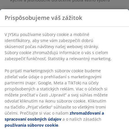
Poťah z bavlny/polyesteru. 40x60 cm
SKU: 6882844
Špecifikácie
Hodnotenia
(
4
)
Doprava