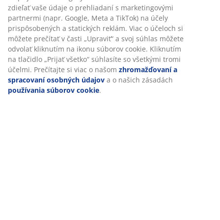
SKU: 6842438
zdieľať vaše údaje o prehliadaní s marketingovými
partnermi (napr. Google, Meta a TikTok) na účely
prispôsobených a statických reklám. Viac o účeloch si
môžete prečítať v časti „Upraviť“ a svoj súhlas môžete
Špecifikácie
odvolať kliknutím na ikonu súborov cookie. Kliknutím
na tlačidlo „Prijať všetko“ súhlasíte so všetkými tromi
účelmi. Prečítajte si viac o našom
zhromažďovaní a
spracovaní osobných údajov
a o našich zásadách
Hodnotenia
používania súborov cookie
.
(
9
)
Doprava