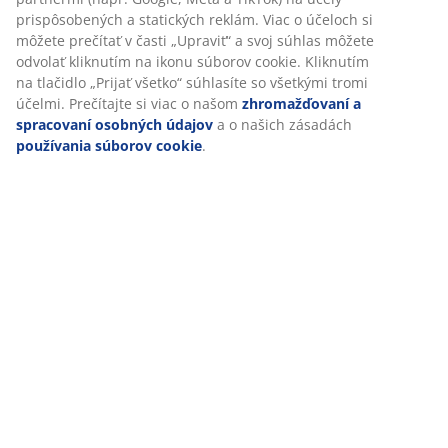
Hodnotenia
(
12
)
Doprava