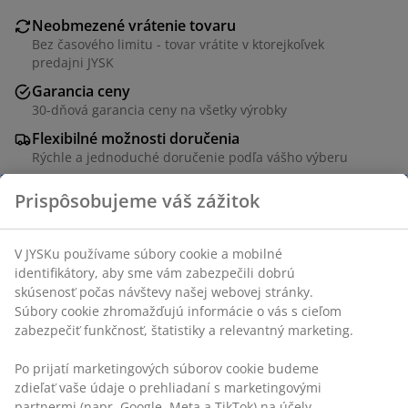
Neobmezené vrátenie tovaru
Bez časového limitu - tovar vrátite v ktorejkoľvek
predajni JYSK
Garancia ceny
30-dňová garancia ceny na všetky výrobky
Flexibilné možnosti doručenia
Rýchle a jednoduché doručenie podľa vášho výberu
Poťah zo 100 % polyesteru. Umelá kožušina. 45x45 cm
SKU: 6886207
Špecifikácie