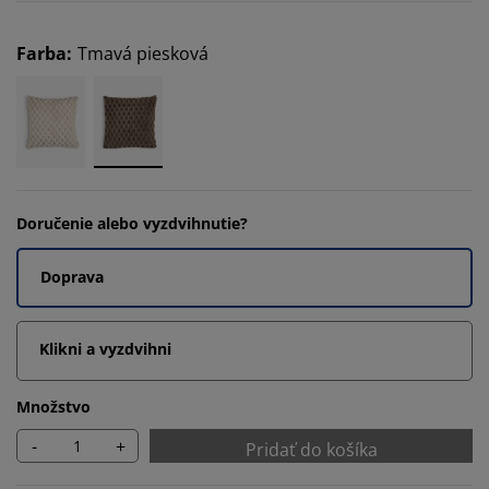
Farba
:
Tmavá piesková
Doručenie alebo vyzdvihnutie?
Doprava
Klikni a vyzdvihni
Množstvo
-
+
Pridať do košíka