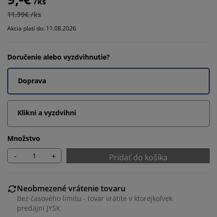
/ks
11,99€ /ks
Akcia platí do: 11.08.2026
Doručenie alebo vyzdvihnutie?
Doprava
Klikni a vyzdvihni
Množstvo
-
+
Pridať do košíka
Neobmezené vrátenie tovaru
Bez časového limitu - tovar vrátite v ktorejkoľvek
predajni JYSK