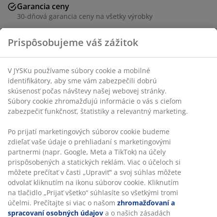
Garancia ceny
30-dňová garancia ceny na všetky výrobky
Flexibilné možnosti doručenia
Rýchle a jednoduché doručenie podľa vášho výberu
Poťah zo 100 % polyesteru. Umelá kožušina. 40x40 cm
SKU: 6880507
Prispôsobujeme váš zážitok
Špecifikácie
V JYSKu používame súbory cookie a mobilné identifikátory, aby
sme vám zabezpečili dobrú skúsenosť počas návštevy našej
Hodnotenia
webovej stránky. Súbory cookie zhromažďujú informácie o vás s
(
15
)
cieľom zabezpečiť funkčnosť, štatistiky a relevantný marketing.