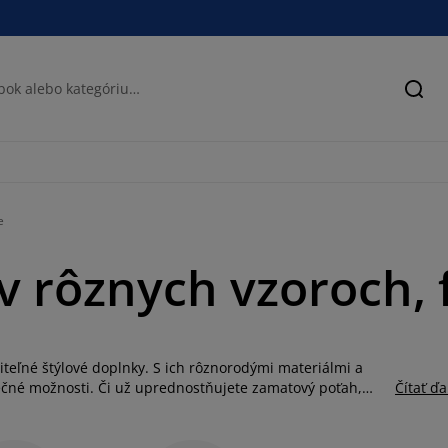
Hľad
e
 rôznych vzoroch, 
eľné štýlové doplnky. S ich rôznorodými materiálmi a
ečné možnosti. Či už uprednostňujete zamatový poťah,
Čítať ďa
ás vankúše, ktoré zapadnú do každej miestnosti a
ny a polyestru nie sú len dekoratívnym prvkom, ale aj
tvoria nielen pohovku v obývačke, ale aj kreslo alebo