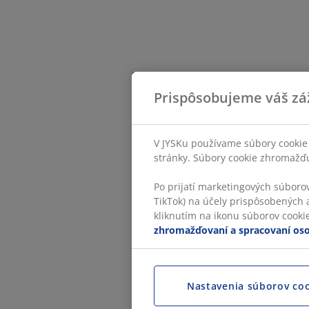
Prispôsobujeme váš zá
V JYSKu používame súbory cookie 
stránky. Súbory cookie zhromažďuj
Po prijatí marketingových súboro
TikTok) na účely prispôsobených a
kliknutím na ikonu súborov cookie.
zhromažďovaní a spracovaní os
Nastavenia súborov co