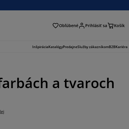
Obľúbené
Prihlásiť sa
Košík
ať
Inšpirácia
Katalógy
Predajne
Služby zákazníkom
B2B
Kariéra
farbách a tvaroch
lej