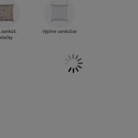
.vankúš.
Výplne vankúšov
bliečky