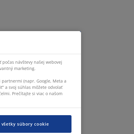
ť počas návštevy našej webovej
evantný marketing.
 partnermi (napr. Google, Meta a
iť“ a svoj súhlas môžete odvolať
elmi. Prečítajte si viac o našom
ť všetky súbory cookie