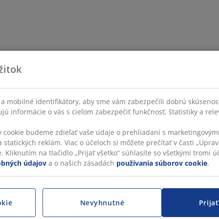
žitok
a mobilné identifikátory, aby sme vám zabezpečili dobrú skúsenos
ú informácie o vás s cieľom zabezpečiť funkčnosť, štatistiky a rel
v cookie budeme zdieľať vaše údaje o prehliadaní s marketingovými
 statických reklám. Viac o účeloch si môžete prečítať v časti „Uprav
 Kliknutím na tlačidlo „Prijať všetko“ súhlasíte so všetkými tromi úč
obných údajov
a o našich zásadách
používania súborov cookie
.
okie
Nevyhnutné
Prija