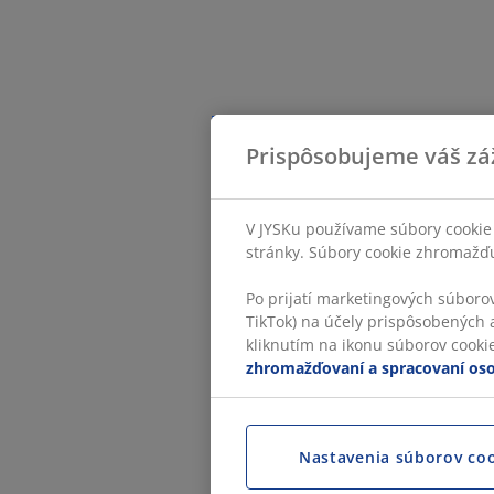
Prispôsobujeme váš zá
V JYSKu používame súbory cookie 
stránky. Súbory cookie zhromažďuj
Po prijatí marketingových súboro
TikTok) na účely prispôsobených a
kliknutím na ikonu súborov cookie.
zhromažďovaní a spracovaní os
Nastavenia súborov co