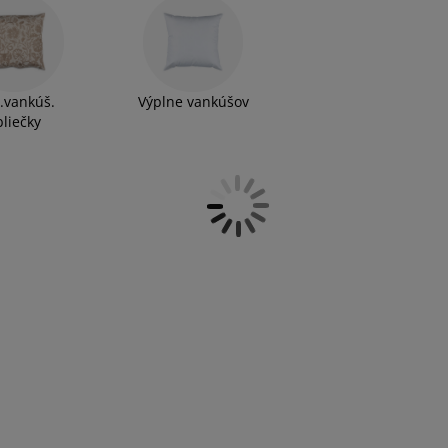
.vankúš.
Výplne vankúšov
bliečky