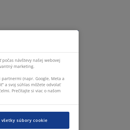
ť počas návštevy našej webovej
evantný marketing.
 partnermi (napr. Google, Meta a
iť“ a svoj súhlas môžete odvolať
elmi. Prečítajte si viac o našom
ť všetky súbory cookie