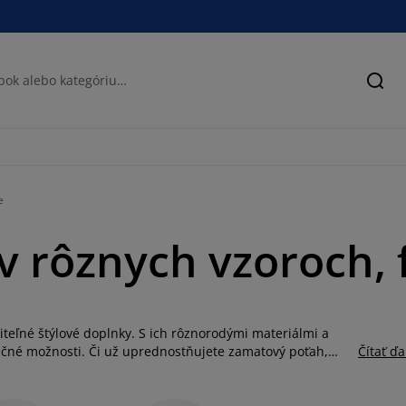
Hľad
e
 rôznych vzoroch, 
eľné štýlové doplnky. S ich rôznorodými materiálmi a
ečné možnosti. Či už uprednostňujete zamatový poťah,
Čítať ďa
ás vankúše, ktoré zapadnú do každej miestnosti a
ny a polyestru nie sú len dekoratívnym prvkom, ale aj
tvoria nielen pohovku v obývačke, ale aj kreslo alebo