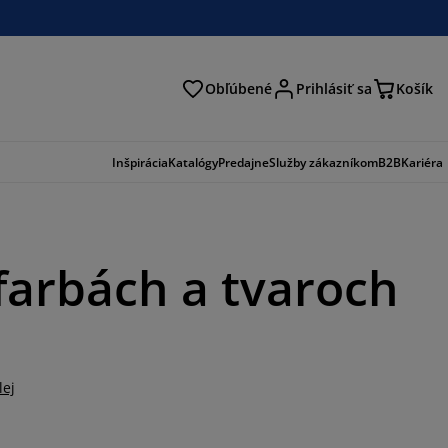
Obľúbené
Prihlásiť sa
Košík
ať
Inšpirácia
Katalógy
Predajne
Služby zákazníkom
B2B
Kariéra
farbách a tvaroch
lej