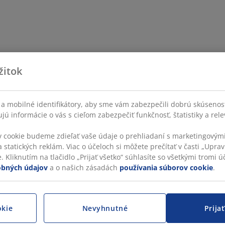
žitok
a mobilné identifikátory, aby sme vám zabezpečili dobrú skúsenos
ú informácie o vás s cieľom zabezpečiť funkčnosť, štatistiky a rel
v cookie budeme zdieľať vaše údaje o prehliadaní s marketingovými
 statických reklám. Viac o účeloch si môžete prečítať v časti „Uprav
 Kliknutím na tlačidlo „Prijať všetko“ súhlasíte so všetkými tromi úč
obných údajov
a o našich zásadách
používania súborov cookie
.
okie
Nevyhnutné
Prija