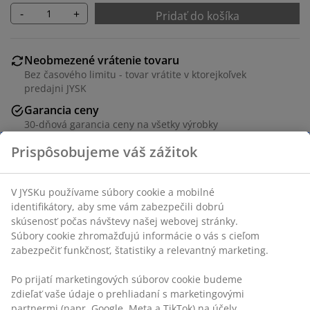
-
+
Pridať do košíka
Neobmezené vrátenie tovaru
Bez časového limitu - tovar vrátite v ktorejkoľvek
predajni JYSK
Garancia ceny
30-dňová garancia ceny na všetky výrobky
Flexibilné možnosti doručenia
Rýchle a jednoduché doručenie podľa vášho výberu
SKU: 4539042
Špecifikácie