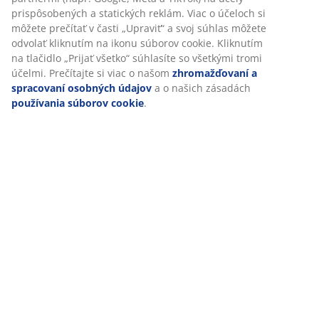
Hodnotenia
Prispôsobujeme váš zážitok
(
37
)
V JYSKu používame súbory cookie a mobilné identifikátory, aby 
vám zabezpečili dobrú skúsenosť počas návštevy našej webovej
Doprava
stránky. Súbory cookie zhromažďujú informácie o vás s cieľom
zabezpečiť funkčnosť, štatistiky a relevantný marketing.
Po prijatí marketingových súborov cookie budeme zdieľať vaše
údaje o prehliadaní s marketingovými partnermi (napr. Google,
Meta a TikTok) na účely prispôsobených a statických reklám. Via
účeloch si môžete prečítať v časti „Upraviť“ a svoj súhlas môžete
odvolať kliknutím na ikonu súborov cookie. Kliknutím na tlačidlo
„Prijať všetko“ súhlasíte so všetkými tromi účelmi. Prečítajte si vi
o našom
zhromažďovaní a spracovaní osobných údajov
a o
našich zásadách
používania súborov cookie
.