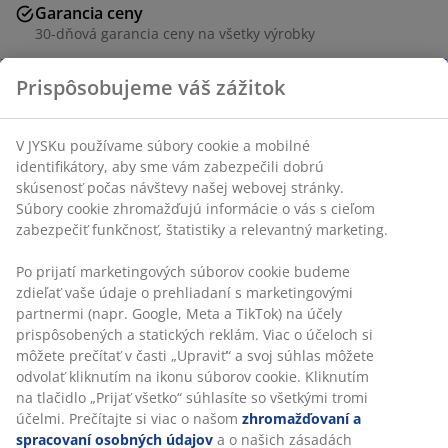
Garancia ceny
30-dňová garancia ceny na všetky výrobky
Flexibilné možnosti doručenia
Rýchle a jednoduché doručenie podľa vášho výberu
100 % polyester. 200x220 cm
Prispôsobujeme váš zážitok
SKU: 4544044
V JYSKu používame súbory cookie a mobilné identifikátory,
aby sme vám zabezpečili dobrú skúsenosť počas návštevy
našej webovej stránky. Súbory cookie zhromažďujú
Špecifikácie
informácie o vás s cieľom zabezpečiť funkčnosť, štatistiky a
relevantný marketing.
Po prijatí marketingových súborov cookie budeme zdieľať
Hodnotenia
vaše údaje o prehliadaní s marketingovými partnermi (napr.
Google, Meta a TikTok) na účely prispôsobených a statických
(
52
)
reklám. Viac o účeloch si môžete prečítať v časti „Upraviť“ a