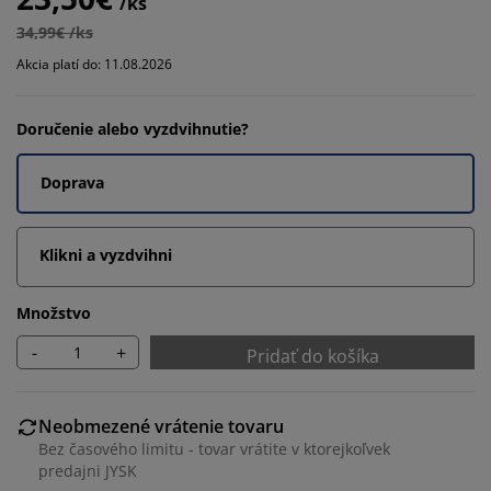
/ks
34,99€ /ks
Akcia platí do: 11.08.2026
Doručenie alebo vyzdvihnutie?
Doprava
Klikni a vyzdvihni
Množstvo
-
+
Pridať do košíka
Neobmezené vrátenie tovaru
Bez časového limitu - tovar vrátite v ktorejkoľvek
predajni JYSK