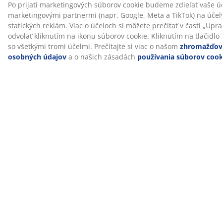
Články a sprievodcovia
Čo sú to komory
vankúša?
Všetky články a sprievodcovia