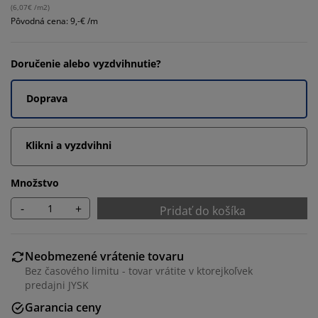
(
6,07€ /m2
)
Pôvodná cena: 9,-€ /m
Doručenie alebo vyzdvihnutie?
Doprava
Klikni a vyzdvihni
Množstvo
-
+
Pridať do košíka
Neobmezené vrátenie tovaru
Bez časového limitu - tovar vrátite v ktorejkoľvek
predajni JYSK
Garancia ceny