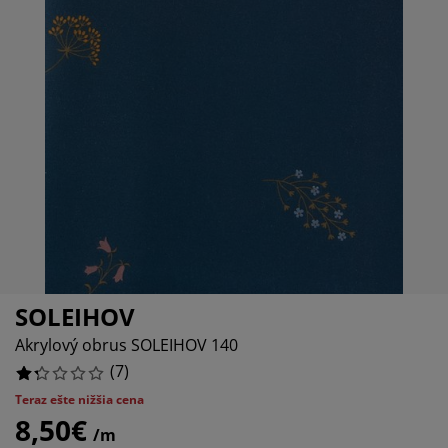
držba nábytku
onkajšie osvetlenie
lachty
osteľové rámy
svetlenie
emping
atníkové skrine
áľandy s úložným priestorom
omácnosť
%
ábytok do spálne
ošty
etská izba
%
etské matrace
ranie
etské postele
SOLEIHOV
Akrylový obrus SOLEIHOV 140
(
7
)
Teraz ešte nižšia cena
8,50€
/m