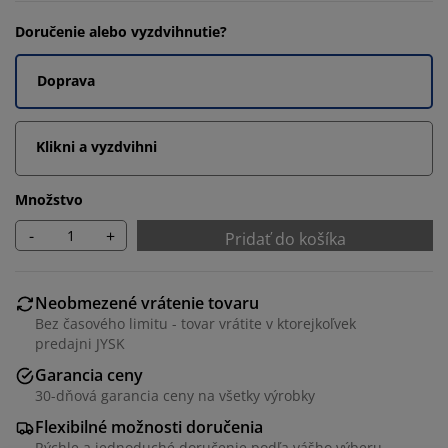
Doručenie alebo vyzdvihnutie?
Doprava
Klikni a vyzdvihni
Množstvo
-
+
Pridať do košíka
Neobmezené vrátenie tovaru
Bez časového limitu - tovar vrátite v ktorejkoľvek
predajni JYSK
Garancia ceny
30-dňová garancia ceny na všetky výrobky
Flexibilné možnosti doručenia
Rýchle a jednoduché doručenie podľa vášho výberu