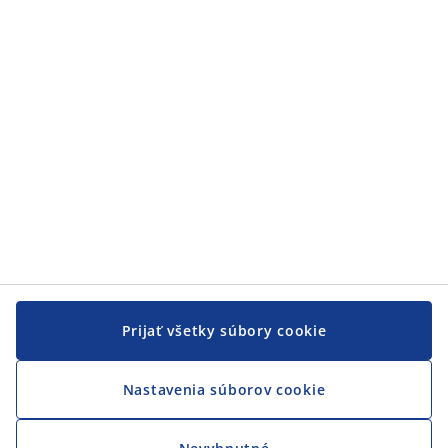
Zákaznícky servis
JYSK
JYSK
CENTRÁLA
Sledovať JYSK