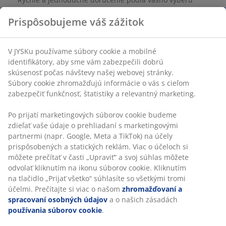
SKU: 1761144
Špecifikácie
Hodnotenia
(
4
)
Doprava
Prispôsobujeme váš zážitok