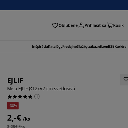
Obľúbené
Prihlásiť sa
Košík
ať
Inšpirácia
Katalógy
Predajne
Služby zákazníkom
B2B
Kariéra
EJLIF
Misa EJLIF Ø12xV7 cm svetlosivá
(
1
)
-38%
2,-€
/ks
3,25€ /ks