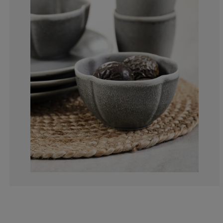
0%
0%
0%