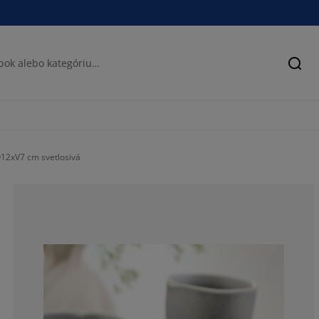
Hľad
Ø12xV7 cm svetlosivá
100%
0%