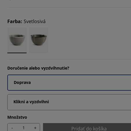
Farba
:
Svetlosivá
Doručenie alebo vyzdvihnutie?
Doprava
Klikni a vyzdvihni
Množstvo
-
+
Pridať do košíka