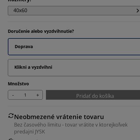
40x60
Doručenie alebo vyzdvihnutie?
Doprava
Klikni a vyzdvihni
Množstvo
-
+
Pridať do košíka
Neobmezené vrátenie tovaru
Bez časového limitu - tovar vrátite v ktorejkoľvek
predajni JYSK