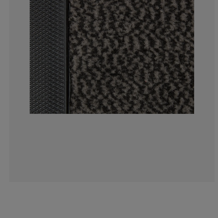
0%
0%
0%