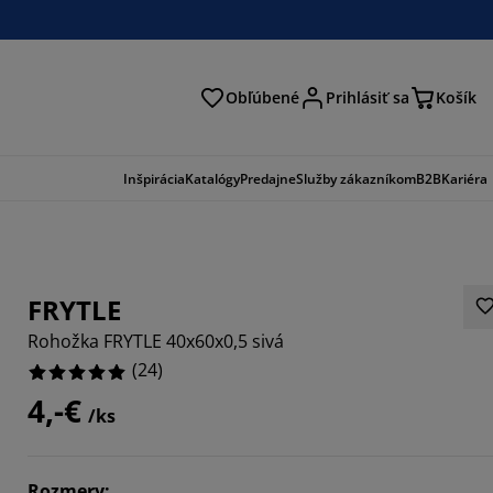
Obľúbené
Prihlásiť sa
Košík
ať
Inšpirácia
Katalógy
Predajne
Služby zákazníkom
B2B
Kariéra
FRYTLE
Rohožka FRYTLE 40x60x0,5 sivá
(
24
)
4,-€
/ks
Rozmery
: