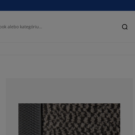
Hľad
100%
0%