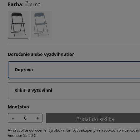
Farba
:
Čierna
3335%
1112%
2223%
Doručenie alebo vyzdvihnutie?
Doprava
Klikni a vyzdvihni
Množstvo
-
+
Pridať do košíka
Ak si zvolíte doručenie, výrobok musí byť zakúpený v násobkoch 6 v celkovej
hodnote 55.50 €