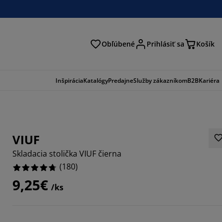
Obľúbené
Prihlásiť sa
Košík
ať
Inšpirácia
Katalógy
Predajne
Služby zákazníkom
B2B
Kariéra
VIUF
Skladacia stolička VIUF čierna
(
180
)
9,25€
/ks
111%
2221%