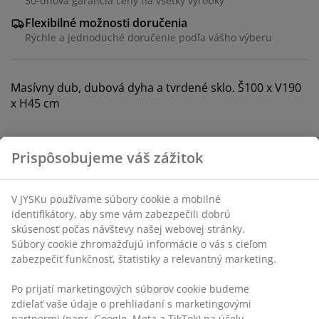
30-dňová garancia ceny na všetky výrobky
Flexibilné možnosti doručenia
Rýchle a jednoduché doručenie podľa vášho výberu
Masívny dub, dubová dyha a tvrdené sklo. Š100 x V190
x H45 cm
SKU: 3601124
Prispôsobujeme váš zážitok
Návod na montáž
V JYSKu používame súbory cookie a mobilné
identifikátory, aby sme vám zabezpečili dobrú
Špecifikácie
skúsenosť počas návštevy našej webovej stránky.
Súbory cookie zhromažďujú informácie o vás s cieľom
zabezpečiť funkčnosť, štatistiky a relevantný marketing.
Hodnotenia
Po prijatí marketingových súborov cookie budeme
zdieľať vaše údaje o prehliadaní s marketingovými
(
52
)
partnermi (napr. Google, Meta a TikTok) na účely