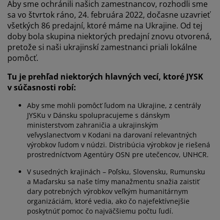
držba nábytku
onkajšie osvetlenie
Aby sme ochránili našich zamestnancov, rozhodli sme
lachty
osteľové rámy
svetlenie
sa vo štvrtok ráno, 24. februára 2022, dočasne uzavrieť
všetkých 86 predajní, ktoré máme na Ukrajine. Od tej
emping
atníkové skrine
áľandy s úložným priestorom
omácnosť
doby bola skupina niektorých predajní znovu otvorená,
pretože si naši ukrajinskí zamestnanci priali lokálne
ábytok do spálne
ošty
etská izba
pomôcť.
etské matrace
ranie
Tu je prehľad niektorých hlavných vecí, ktoré JYSK
v súčasnosti robí:
etské postele
Aby sme mohli pomôcť ľudom na Ukrajine, z centrály
JYSKu v Dánsku spolupracujeme s dánskym
ministerstvom zahraničia a ukrajinským
veľvyslanectvom v Kodani na darovaní relevantných
výrobkov ľudom v núdzi. Distribúcia výrobkov je riešená
prostredníctvom Agentúry OSN pre utečencov, UNHCR.
V susedných krajinách – Poľsku, Slovensku, Rumunsku
a Maďarsku sa naše tímy manažmentu snažia zaistiť
dary potrebných výrobkov veľkým humanitárnym
organizáciám, ktoré vedia, ako čo najefektívnejšie
poskytnúť pomoc čo najväčšiemu počtu ľudí.