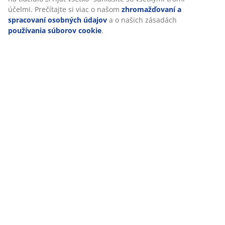
počtu ľudí.
účelmi. Prečítajte si viac o našom
zhromažďovaní a
spracovaní osobných údajov
a o našich zásadách
používania súborov cookie
.
MODLÍME SA ZA MIER
47 ROKOV SKVELÝCH PONÚK
Viac než 3600 predajní v 49 krajinách sveta.
ŠKANDINÁVSKE KORENE
Pôsobíme celosvetovo, ale pochádzame zo Škandinávie.