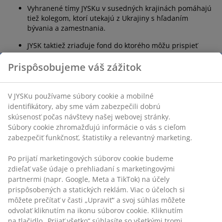
Vyhranené tímy JYSKu v susedných krajinách pomáhajú
tiež kolegom, ktorí utekajú z Ukrajiny s hľadaním
bývania a zamestnania.
JYSK taktiež zriaďuje fond do ktorého môžu prispieť
všetci zamestnanci JYSKu a o ktorý sa bude starať
Prispôsobujeme váš zážitok
ukrajinský tím manažmentu. JYSK daroval 1 milión DKK
ako počiatočnú čiastku.
V JYSKu používame súbory cookie a mobilné
Ako môžete ako zákazník pomôcť?
identifikátory, aby sme vám zabezpečili dobrú
skúsenosť počas návštevy našej webovej stránky.
Sme vďační za množstvo zákazníkov, ktorí nás oslovujú
Súbory cookie zhromažďujú informácie o vás s cieľom
a pýtajú sa, či by mohli prispieť prostredníctvom JYSKu.
zabezpečiť funkčnosť, štatistiky a relevantný marketing.
Okrem našich vyššie uvedených postupov, vyzývame
Po prijatí marketingových súborov cookie budeme
všetkých, aby darovali peniaze veľkým humanitárnym
zdieľať vaše údaje o prehliadaní s marketingovými
organizáciám. To je teraz najlepší spôsob ako pomôcť
partnermi (napr. Google, Meta a TikTok) na účely
Ukrajine.
prispôsobených a statických reklám. Viac o účeloch si
môžete prečítať v časti „Upraviť“ a svoj súhlas môžete
Veľké humanitárne organizácie vedia čo
odvolať kliknutím na ikonu súborov cookie. Kliknutím
najefektívnejšie poskytnúť pomoc čo najväčšiemu
na tlačidlo „Prijať všetko“ súhlasíte so všetkými tromi