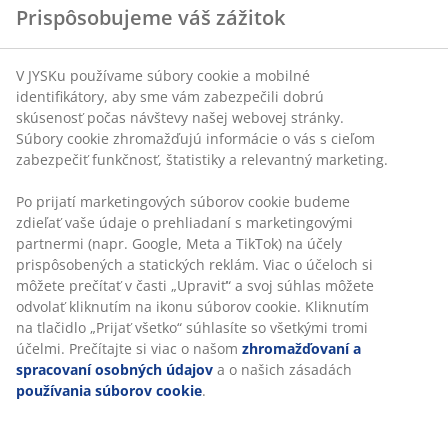
Gruzínsku, Estónsku, Lotyšsku, Litve, na Ukrajine, v Rusku,
Prispôsobujeme váš zážitok
Španielsku, Kosove, Bulharsku a teraz aj v Kazachstane.
Ďaľšie informácie poskytne:
V JYSKu používame súbory cookie a mobilné
Riaditeľ oddelenia komunikácie Kim Nøhr Skibsted alebo
identifikátory, aby sme vám zabezpečili dobrú
koordinátor franchisingu Frederik Kroun, tel. 89 39 75 00.
skúsenosť počas návštevy našej webovej stránky.
Súbory cookie zhromažďujú informácie o vás s cieľom
zabezpečiť funkčnosť, štatistiky a relevantný marketing.
Po prijatí marketingových súborov cookie budeme
zdieľať vaše údaje o prehliadaní s marketingovými
partnermi (napr. Google, Meta a TikTok) na účely
47 ROKOV SKVELÝCH PONÚK
prispôsobených a statických reklám. Viac o účeloch si
Viac než 3600 predajní v 49 krajinách sveta.
môžete prečítať v časti „Upraviť“ a svoj súhlas môžete
odvolať kliknutím na ikonu súborov cookie. Kliknutím
na tlačidlo „Prijať všetko“ súhlasíte so všetkými tromi
účelmi. Prečítajte si viac o našom
zhromažďovaní a
spracovaní osobných údajov
a o našich zásadách
ŠKANDINÁVSKE KORENE
používania súborov cookie
.
Pôsobíme celosvetovo, ale pochádzame zo Škandinávie.