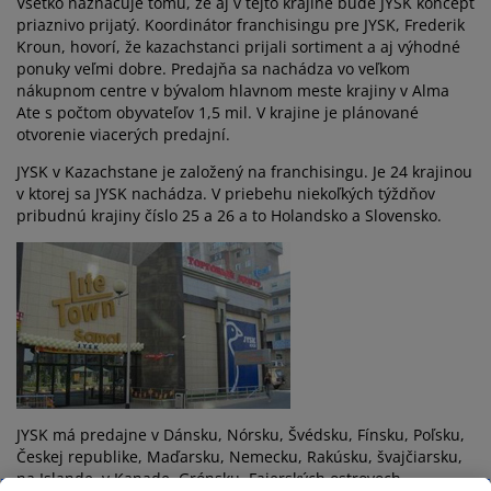
Všetko naznačuje tomu, že aj v tejto krajine bude JYSK koncept
držba nábytku
onkajšie osvetlenie
lachty
osteľové rámy
svetlenie
priaznivo prijatý. Koordinátor franchisingu pre JYSK, Frederik
Kroun, hovorí, že kazachstanci prijali sortiment a aj výhodné
emping
atníkové skrine
áľandy s úložným priestorom
omácnosť
ponuky veľmi dobre. Predajňa sa nachádza vo veľkom
nákupnom centre v bývalom hlavnom meste krajiny v Alma
Ate s počtom obyvateľov 1,5 mil. V krajine je plánované
ábytok do spálne
ošty
etská izba
otvorenie viacerých predajní.
etské matrace
ranie
JYSK v Kazachstane je založený na franchisingu. Je 24 krajinou
v ktorej sa JYSK nachádza. V priebehu niekoľkých týždňov
pribudnú krajiny číslo 25 a 26 a to Holandsko a Slovensko.
etské postele
JYSK má predajne v Dánsku, Nórsku, Švédsku, Fínsku, Poľsku,
Českej republike, Maďarsku, Nemecku, Rakúsku, švajčiarsku,
na Islande, v Kanade, Grónsku, Fajerských ostrovoch,