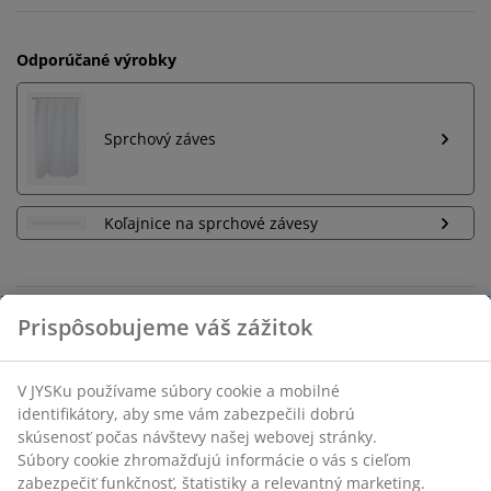
Odporúčané výrobky
Sprchový záves
Koľajnice na sprchové závesy
Neobmezené vrátenie tovaru
Bez časového limitu - tovar vrátite v ktorejkoľvek
predajni JYSK
Garancia ceny
30-dňová garancia ceny na všetky výrobky
Flexibilné možnosti doručenia
Rýchle a jednoduché doručenie podľa vášho výberu