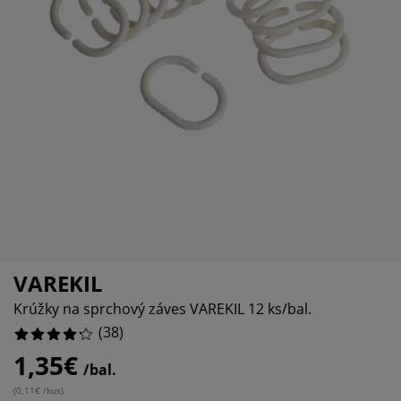
ržba nábytku
nkajšie osvetlenie
achty
steľové rámy
vetlenie
7.894736842105263%
mping
tníkové skrine
ľandy s úložným priestorom
mácnosť
5.263157894736842%
5.263157894736842%
bytok do spálne
šty
tská izba
tské matrace
anie
tské postele
VAREKIL
Krúžky na sprchový záves VAREKIL 12 ks/bal.
(
38
)
1,35€
/bal.
(
0,11€ /kus
)