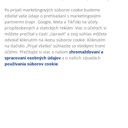
SKU: 2754801
Špecifikácie
Hodnotenia
(
38
)
Doprava