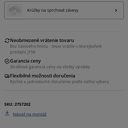
Krúžky na sprchové závesy
Neobmezené vrátenie tovaru
Prispôsobujeme váš zážitok
Bez časového limitu - tovar vrátite v ktorejkoľvek
predajni JYSK
Garancia ceny
V JYSKu používame súbory cookie a mobilné
30-dňová garancia ceny na všetky výrobky
identifikátory, aby sme vám zabezpečili dobrú
skúsenosť počas návštevy našej webovej stránky.
Flexibilné možnosti doručenia
Súbory cookie zhromažďujú informácie o vás s cieľom
Rýchle a jednoduché doručenie podľa vášho výberu
zabezpečiť funkčnosť, štatistiky a relevantný marketing.
Po prijatí marketingových súborov cookie budeme
zdieľať vaše údaje o prehliadaní s marketingovými
SKU: 2757202
partnermi (napr. Google, Meta a TikTok) na účely
Návod na montáž
prispôsobených a statických reklám. Viac o účeloch si
môžete prečítať v časti „Upraviť“ a svoj súhlas môžete
odvolať kliknutím na ikonu súborov cookie. Kliknutím