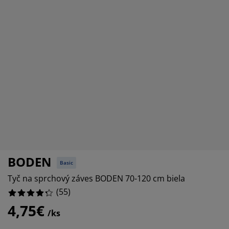
držba nábytku
%
onkajšie osvetlenie
lachty
osteľové rámy
svetlenie
emping
atníkové skrine
áľandy s úložným priestorom
omácnosť
ábytok do spálne
ošty
etská izba
%
etské matrace
ranie
etské postele
BODEN
Basic
Tyč na sprchový záves BODEN 70-120 cm biela
(
55
)
4,75€
/ks