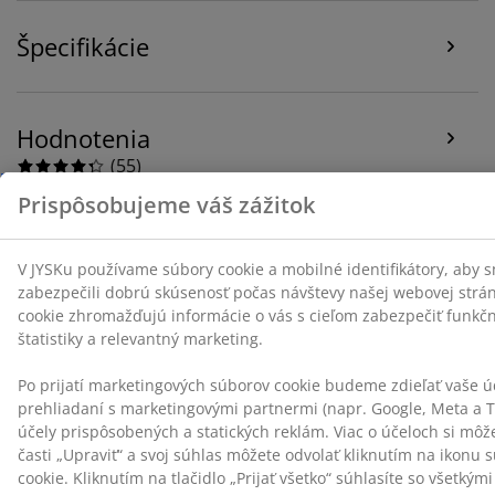
na tlačidlo „Prijať všetko“ súhlasíte so všetkými tromi
Špecifikácie
účelmi. Prečítajte si viac o našom
zhromažďovaní a
spracovaní osobných údajov
a o našich zásadách
používania súborov cookie
.
Hodnotenia
(
55
)
Doprava