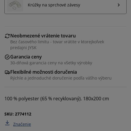
Krúžky na sprchové závesy
Neobmezené vrátenie tovaru
Bez časového limitu - tovar vrátite v ktorejkoľvek
predajni JYSK
Prispôsobujeme váš zážitok
Garancia ceny
30-dňová garancia ceny na všetky výrobky
Flexibilné možnosti doručenia
V JYSKu používame súbory cookie a mobilné
Rýchle a jednoduché doručenie podľa vášho výberu
identifikátory, aby sme vám zabezpečili dobrú
skúsenosť počas návštevy našej webovej stránky.
Súbory cookie zhromažďujú informácie o vás s cieľom
zabezpečiť funkčnosť, štatistiky a relevantný marketing.
100 % polyester (65 % recyklovaný). 180x200 cm
Po prijatí marketingových súborov cookie budeme
SKU: 2774112
zdieľať vaše údaje o prehliadaní s marketingovými
partnermi (napr. Google, Meta a TikTok) na účely
Značenie
prispôsobených a statických reklám. Viac o účeloch si