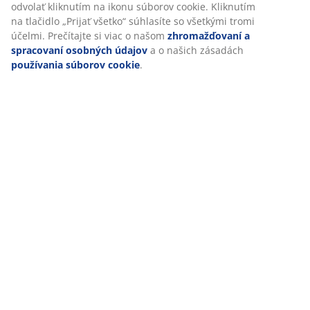
V JYSKu používame súbory cookie a mobilné identifikátory, aby
sme vám zabezpečili dobrú skúsenosť počas návštevy našej
webovej stránky. Súbory cookie zhromažďujú informácie o vás s
cieľom zabezpečiť funkčnosť, štatistiky a relevantný marketing.
Po prijatí marketingových súborov cookie budeme zdieľať vaše
údaje o prehliadaní s marketingovými partnermi (napr. Google,
Meta a TikTok) na účely prispôsobených a statických reklám. Via
o účeloch si môžete prečítať v časti „Upraviť“ a svoj súhlas môže
odvolať kliknutím na ikonu súborov cookie. Kliknutím na tlačidlo
„Prijať všetko“ súhlasíte so všetkými tromi účelmi. Prečítajte si vi
o našom
zhromažďovaní a spracovaní osobných údajov
a o
našich zásadách
používania súborov cookie
.