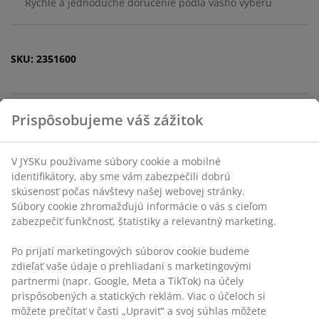
Rýchle a jednoduché doručenie podľa vášho výberu
SKU: 2351600
Špecifikácie
Hodnotenia
(
0
)
Doprava
Prispôsobujeme váš zážitok