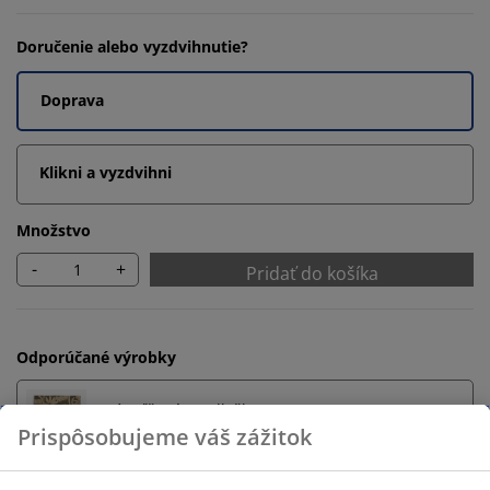
Doručenie alebo vyzdvihnutie?
Doprava
Klikni a vyzdvihni
Množstvo
-
+
Pridať do košíka
Odporúčané výrobky
Kúpeľňové predložky
Prispôsobujeme váš zážitok
Držiak na uteráky