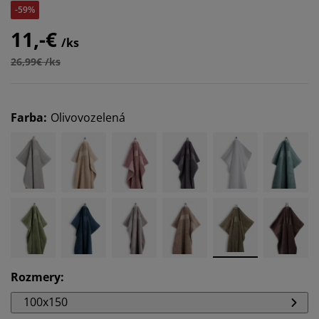
-59%
11,-€
/ks
26,99€ /ks
Farba
:
Olivovozelená
Rozmery
:
100x150