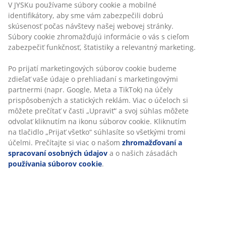
Neobmezené vrátenie tovaru
Bez časového limitu - tovar vrátite v ktorejkoľvek
predajni JYSK
Garancia ceny
30-dňová garancia ceny na všetky výrobky
Flexibilné možnosti doručenia
Rýchle a jednoduché doručenie podľa vášho výberu
SKU: 2332868
Špecifikácie