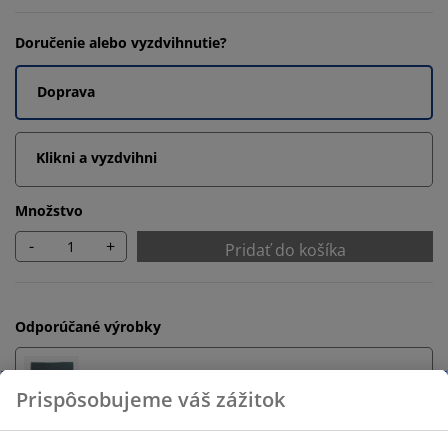
Doručenie alebo vyzdvihnutie?
Doprava
Klikni a vyzdvihni
Množstvo
-
+
Pridať do košíka
Odporúčané výrobky
Kúpeľňové predložky
Držiak na uteráky