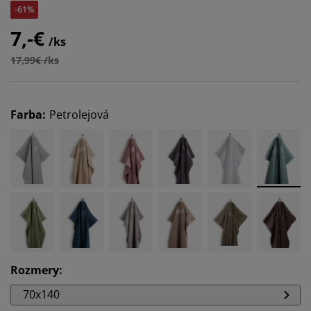
-61%
7,-€
/ks
17,99€ /ks
Farba
:
Petrolejová
Rozmery
:
70x140