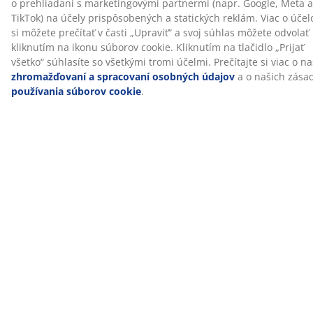
(
68
)
O značke
Doprava