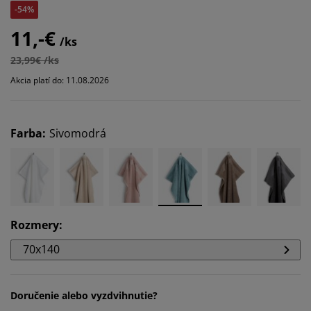
-54%
11,-€
/ks
23,99€ /ks
Akcia platí do: 11.08.2026
Farba
:
Sivomodrá
Rozmery
:
70x140
Doručenie alebo vyzdvihnutie?