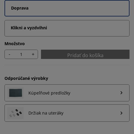
Doprava
Klikni a vyzdvihni
Množstvo
-
+
Pridať do košíka
Odporúčané výrobky
Kúpeľňové predložky
Prispôsobujeme váš zážitok
Držiak na uteráky
V JYSKu používame súbory cookie a mobilné