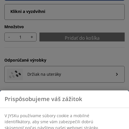
Klikni a vyzdvihni
Množstvo
-
+
Pridať do košíka
Odporúčané výrobky
Držiak na uteráky
Prispôsobujeme váš zážitok
Neobmezené vrátenie tovaru
Bez časového limitu - tovar vrátite v ktorejkoľvek
predajni JYSK
V JYSKu používame súbory cookie a mobilné
identifikátory, aby sme vám zabezpečili dobrú
Garancia ceny
skúsenosť počas návštevy našej webovej stránky.