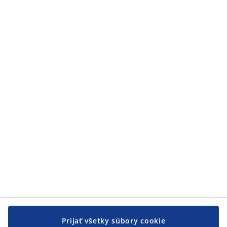
Kategórie
Kategórie
Zákaznícky servis
Zákaznícky servis
JYSK
JYSK
CENTRÁLA
Sledovať JYSK
Prijať všetky súbory cookie