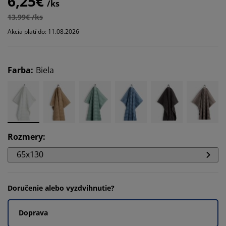
6,25€
/ks
13,99€ /ks
Akcia platí do: 11.08.2026
Farba
:
Biela
Rozmery
:
65x130
Doručenie alebo vyzdvihnutie?
Doprava