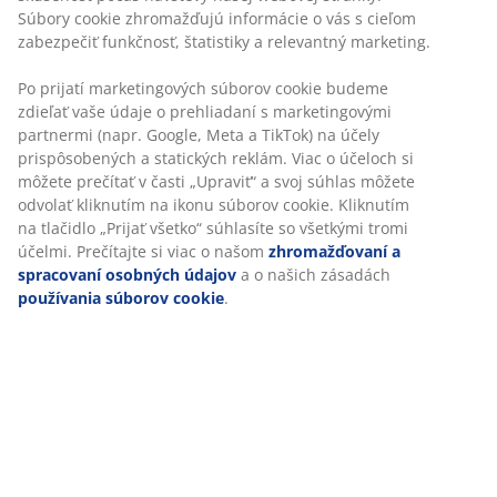
30-dňová garancia ceny na všetky výrobky
Súbory cookie zhromažďujú informácie o vás s cieľom
Flexibilné možnosti doručenia
zabezpečiť funkčnosť, štatistiky a relevantný marketing.
Rýchle a jednoduché doručenie podľa vášho výberu
Po prijatí marketingových súborov cookie budeme
zdieľať vaše údaje o prehliadaní s marketingovými
partnermi (napr. Google, Meta a TikTok) na účely
100 % bavlna. Jemný uterák s dobrými absorpčnými
prispôsobených a statických reklám. Viac o účeloch si
môžete prečítať v časti „Upraviť“ a svoj súhlas môžete
vlastnosťami. 515 g/m². 65x130 cm
odvolať kliknutím na ikonu súborov cookie. Kliknutím
na tlačidlo „Prijať všetko“ súhlasíte so všetkými tromi
SKU: 2350501
účelmi. Prečítajte si viac o našom
zhromažďovaní a
spracovaní osobných údajov
a o našich zásadách
používania súborov cookie
.
Špecifikácie
Hodnotenia
(
19
)