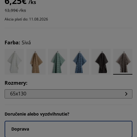
6,25€
/ks
13,99€ /ks
Akcia platí do: 11.08.2026
Farba
:
Sivá
Rozmery
:
65x130
Doručenie alebo vyzdvihnutie?
Doprava