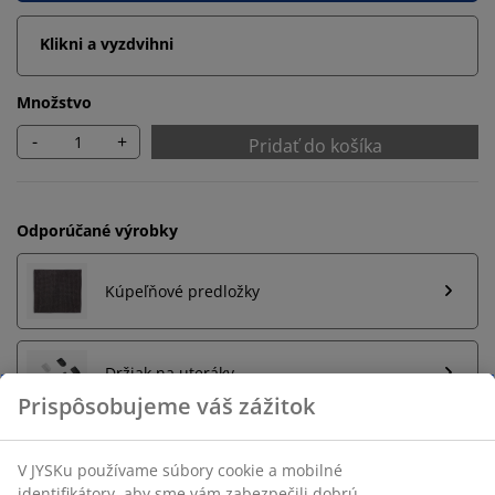
Klikni a vyzdvihni
Množstvo
-
+
Pridať do košíka
Odporúčané výrobky
Kúpeľňové predložky
Držiak na uteráky
Neobmezené vrátenie tovaru