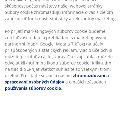
Bez časového limitu - tovar vrátite v ktorejkoľvek
predajni JYSK
Garancia ceny
30-dňová garancia ceny na všetky výrobky
Flexibilné možnosti doručenia
Rýchle a jednoduché doručenie podľa vášho výberu
100 % bavlna. Jemný uterák s dobrými absorpčnými
vlastnosťami. 515 g/m². 65x130 cm
SKU: 2350542
Špecifikácie