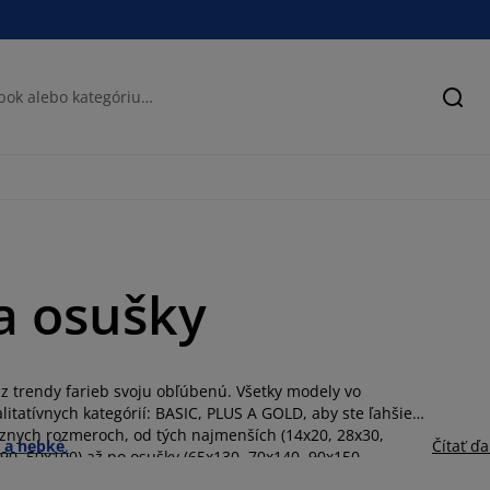
Hľad
a osušky
 z trendy farieb svoju obľúbenú. Všetky modely vo
itatívnych kategórií: BASIC, PLUS A GOLD, aby ste ľahšie
ôznych rozmeroch, od tých najmenších (14x20, 28x30,
 a hebké
.
Čítať ďa
90, 50x100) až po osušky (65x130, 70x140, 90x150,