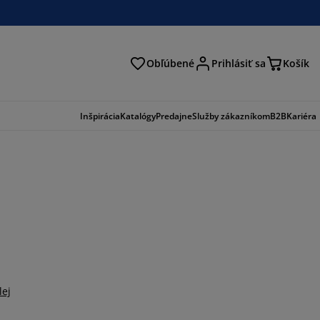
Obľúbené
Prihlásiť sa
Košík
ať
Inšpirácia
Katalógy
Predajne
Služby zákazníkom
B2B
Kariéra
lej