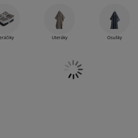
eráčiky
Uteráky
Osušky