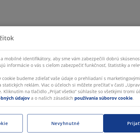
žitok
a mobilné identifikátory, aby sme vám zabezpečili dobrú skúsenos
ú informácie o vás s cieľom zabezpečiť funkčnosť, štatistiky a rel
v cookie budeme zdieľať vaše údaje o prehliadaní s marketingovými
 statických reklám. Viac o účeloch si môžete prečítať v časti „Uprav
 Kliknutím na tlačidlo „Prijať všetko“ súhlasíte so všetkými tromi úč
obných údajov
a o našich zásadách
používania súborov cookie
.
okie
Nevyhnutné
Prija