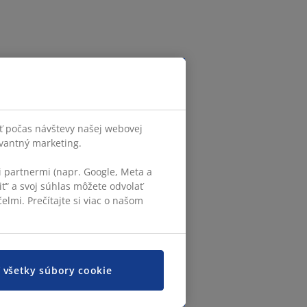
ť počas návštevy našej webovej
evantný marketing.
 partnermi (napr. Google, Meta a
iť“ a svoj súhlas môžete odvolať
elmi. Prečítajte si viac o našom
ť všetky súbory cookie