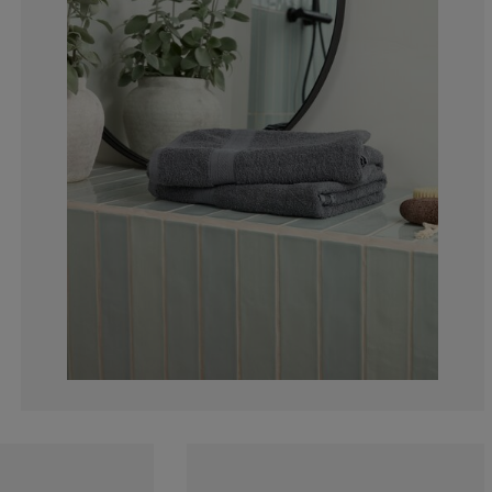
7.006369426751
3.184713375796
4.45859872611