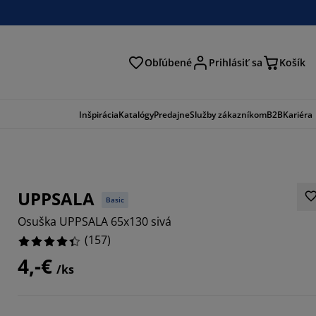
Obľúbené
Prihlásiť sa
Košík
ať
Inšpirácia
Katalógy
Predajne
Služby zákazníkom
B2B
Kariéra
UPPSALA
Basic
Osuška UPPSALA 65x130 sivá
(
157
)
4,-€
/ks
668%
089%