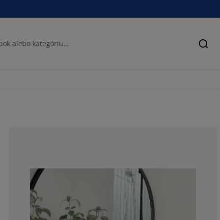
Hľad
69.42675159235
15.92356687898