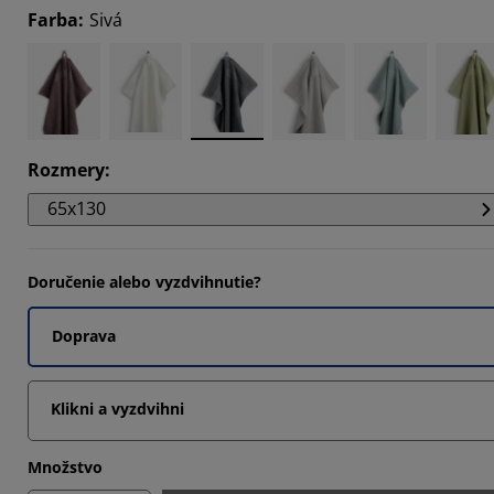
Farba
:
Sivá
593%
1785%
465%
Rozmery
:
65x130
Doručenie alebo vyzdvihnutie?
Doprava
Klikni a vyzdvihni
Množstvo