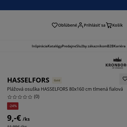
Obľúbené
Prihlásiť sa
Košík
ať
Inšpirácia
Katalógy
Predajne
Služby zákazníkom
B2B
Kariéra
HASSELFORS
Gold
Plážová osuška HASSELFORS 80x160 cm tlmená fialová
(
0
)
-24%
9,-€
/ks
11,99€ /ks