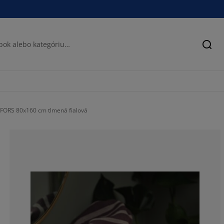
Hľad
FORS 80x160 cm tlmená fialová