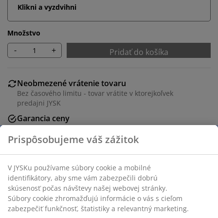
Klikni a vyzdvihni
Množstvo
-
+
Pridať do košíka
Neobmezené vrátenie tovaru
Bez časového limitu - tovar vrátite v ktorejkoľvek
predajni JYSK
Garancia ceny
30-dňová garancia ceny na všetky výrobky
Flexibilné možnosti doručenia
Rýchle a jednoduché doručenie podľa vášho výberu
SKU: 2349802