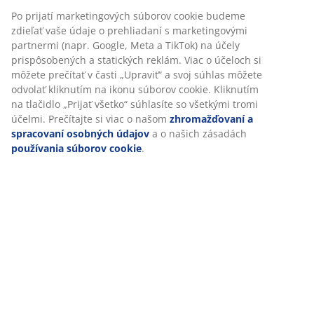
Špecifikácie
Hodnotenia
(
0
)
Prispôsobujeme váš zážitok
V JYSKu používame súbory cookie a mobilné identifikátory, aby 
O značke
vám zabezpečili dobrú skúsenosť počas návštevy našej webovej
stránky. Súbory cookie zhromažďujú informácie o vás s cieľom
zabezpečiť funkčnosť, štatistiky a relevantný marketing.
Doprava
Po prijatí marketingových súborov cookie budeme zdieľať vaše ú
o prehliadaní s marketingovými partnermi (napr. Google, Meta a
TikTok) na účely prispôsobených a statických reklám. Viac o účel
si môžete prečítať v časti „Upraviť“ a svoj súhlas môžete odvolať
kliknutím na ikonu súborov cookie. Kliknutím na tlačidlo „Prijať
všetko“ súhlasíte so všetkými tromi účelmi. Prečítajte si viac o 
zhromažďovaní a spracovaní osobných údajov
a o našich zása