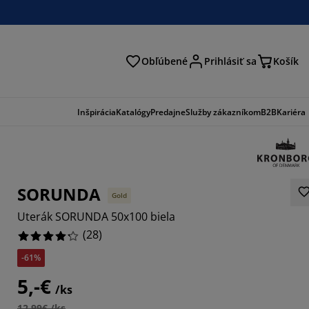
Obľúbené
Prihlásiť sa
Košík
ať
Inšpirácia
Katalógy
Predajne
Služby zákazníkom
B2B
Kariéra
SORUNDA
Gold
Uterák SORUNDA 50x100 biela
(
28
)
-61%
2857%
5,-€
/ks
12,99€ /ks