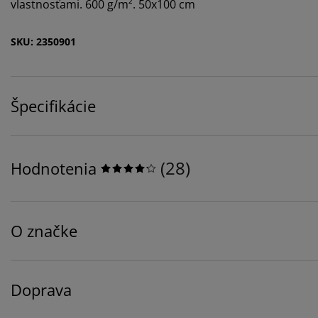
vlastnosťami. 600 g/m². 50x100 cm
SKU: 2350901
Špecifikácie
(
28
)
Hodnotenia
O značke
Doprava