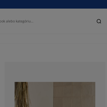
Hľad
78.5714285714
0%