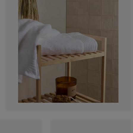
0%
7.14285714285
14.28571428571