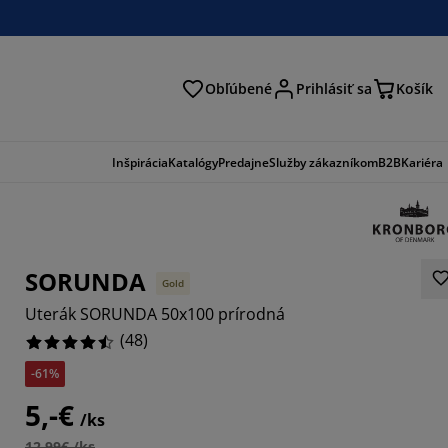
Obľúbené
Prihlásiť sa
Košík
ať
Inšpirácia
Katalógy
Predajne
Služby zákazníkom
B2B
Kariéra
SORUNDA
Gold
Uterák SORUNDA 50x100 prírodná
(
48
)
-61%
5,-€
/ks
12,99€ /ks