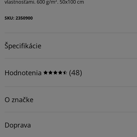
vlastnosťami. 600 g/m². 50x100 cm
SKU: 2350900
Špecifikácie
(
48
)
Hodnotenia
O značke
Doprava