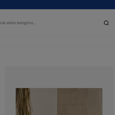
Hľad
75%
6.25%