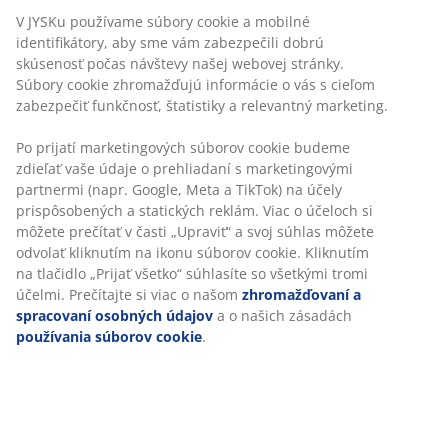
Neobmezené vrátenie tovaru
Bez časového limitu - tovar vrátite v ktorejkoľvek
predajni JYSK
Garancia ceny
30-dňová garancia ceny na všetky výrobky
Flexibilné možnosti doručenia
Rýchle a jednoduché doručenie podľa vášho výberu
100 % bavlna. Vďaka špeciálnej spriadacej technológii
Soft Loft™ je veľmi mäkký a s výbornými absorpčnými
vlastnosťami. 600 g/m². 50x100 cm
SKU: 2350900