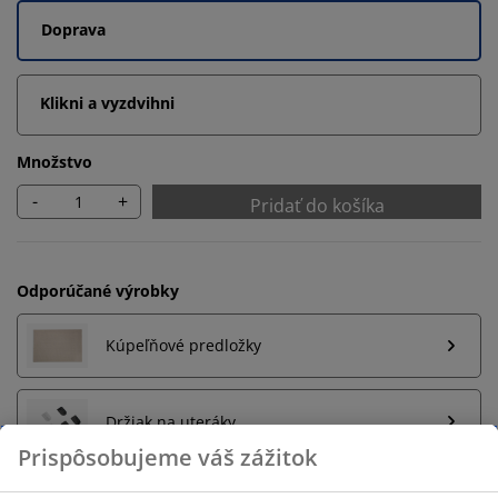
Doprava
Klikni a vyzdvihni
Množstvo
-
+
Pridať do košíka
Odporúčané výrobky
Kúpeľňové predložky
Držiak na uteráky