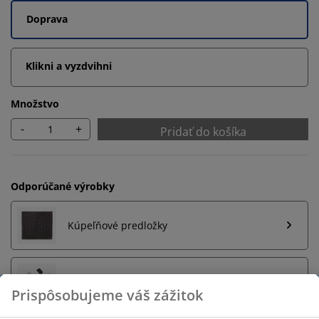
Doprava
Klikni a vyzdvihni
Množstvo
-
+
Pridať do košíka
Odporúčané výrobky
Kúpeľňové predložky
Držiak na uteráky