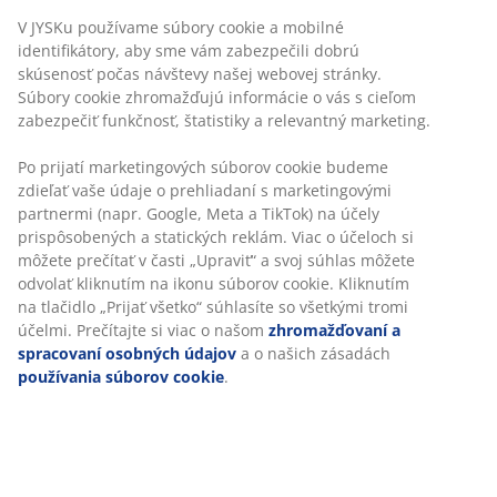
Neobmezené vrátenie tovaru
Bez časového limitu - tovar vrátite v ktorejkoľvek
predajni JYSK
Garancia ceny
30-dňová garancia ceny na všetky výrobky
Flexibilné možnosti doručenia
Rýchle a jednoduché doručenie podľa vášho výberu
100 % bavlna. Vďaka špeciálnej spriadacej technológii
Soft Loft™ je veľmi mäkký a s výbornými absorpčnými
vlastnosťami. 600 g/m². 50x100 cm
SKU: 2350942