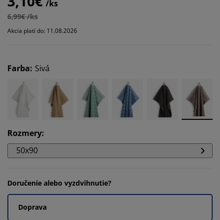
3,10€
/ks
6,99€ /ks
Akcia platí do: 11.08.2026
Farba
:
Sivá
Rozmery
:
50x90
Doručenie alebo vyzdvihnutie?
Doprava