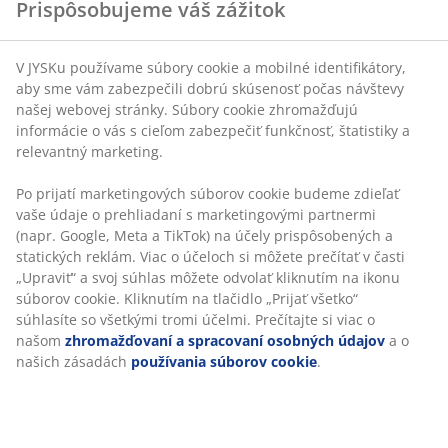
Bez časového limitu - tovar vrátite v ktorejkoľvek
skúsenosť počas návštevy našej webovej stránky.
predajni JYSK
Súbory cookie zhromažďujú informácie o vás s cieľom
zabezpečiť funkčnosť, štatistiky a relevantný marketing.
Garancia ceny
30-dňová garancia ceny na všetky výrobky
Po prijatí marketingových súborov cookie budeme
Flexibilné možnosti doručenia
zdieľať vaše údaje o prehliadaní s marketingovými
Rýchle a jednoduché doručenie podľa vášho výberu
partnermi (napr. Google, Meta a TikTok) na účely
prispôsobených a statických reklám. Viac o účeloch si
môžete prečítať v časti „Upraviť“ a svoj súhlas môžete
odvolať kliknutím na ikonu súborov cookie. Kliknutím
100 % bavlna. Jemný uterák s dobrými absorpčnými
na tlačidlo „Prijať všetko“ súhlasíte so všetkými tromi
vlastnosťami. 515 g/m². 50x90 cm
účelmi. Prečítajte si viac o našom
zhromažďovaní a
spracovaní osobných údajov
a o našich zásadách
používania súborov cookie
.
SKU: 2350442
Špecifikácie