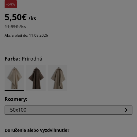
-54%
5,50€
/ks
11,99€ /ks
Akcia platí do: 11.08.2026
Farba
:
Prírodná
Rozmery
:
50x100
Doručenie alebo vyzdvihnutie?