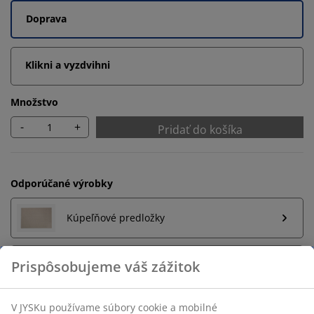
Doprava
Klikni a vyzdvihni
Množstvo
-
+
Pridať do košíka
Odporúčané výrobky
Kúpeľňové predložky
Držiak na uteráky