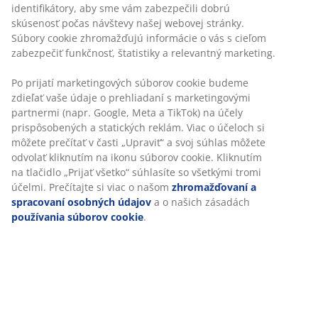
Neobmezené vrátenie tovaru
Bez časového limitu - tovar vrátite v ktorejkoľvek
predajni JYSK
Garancia ceny
30-dňová garancia ceny na všetky výrobky
Flexibilné možnosti doručenia
Rýchle a jednoduché doručenie podľa vášho výberu
SKU: 2350200
Prispôsobujeme váš zážitok
Špecifikácie
V JYSKu používame súbory cookie a mobilné identifikátory, aby 
vám zabezpečili dobrú skúsenosť počas návštevy našej webovej
stránky. Súbory cookie zhromažďujú informácie o vás s cieľom
Hodnotenia
zabezpečiť funkčnosť, štatistiky a relevantný marketing.