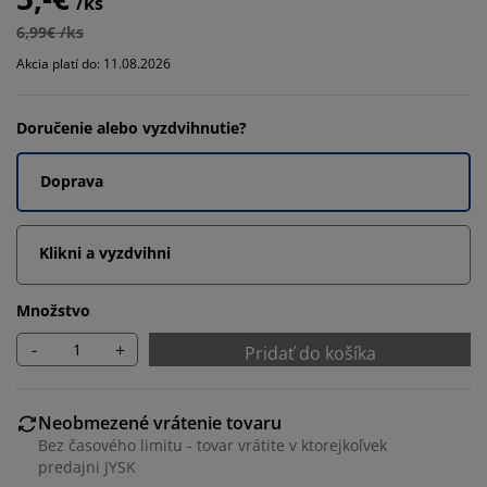
/ks
6,99€ /ks
Akcia platí do: 11.08.2026
Doručenie alebo vyzdvihnutie?
Doprava
Klikni a vyzdvihni
Množstvo
-
+
Pridať do košíka
Neobmezené vrátenie tovaru
Bez časového limitu - tovar vrátite v ktorejkoľvek
predajni JYSK