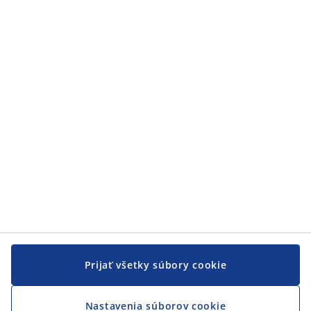
Zákaznícky servis
Zákaznícky servis
JYSK
JYSK
CENTRÁLA
Sledovať JYSK