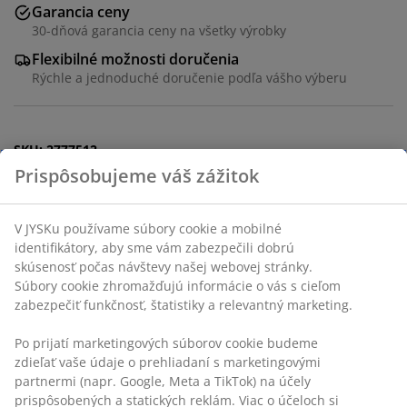
Garancia ceny
30-dňová garancia ceny na všetky výrobky
Flexibilné možnosti doručenia
Rýchle a jednoduché doručenie podľa vášho výberu
SKU: 2777512
Špecifikácie
Hodnotenia
(
4
)
Doprava