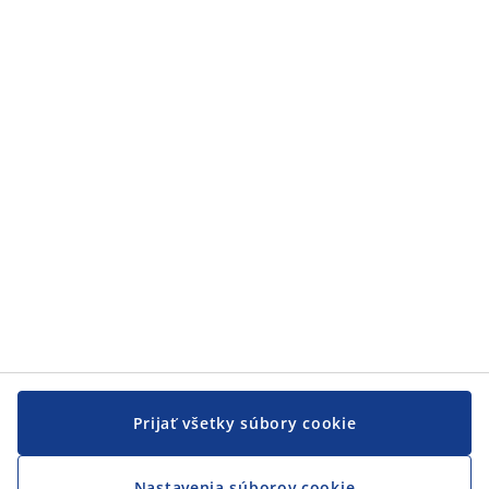
Kategórie
Zákaznícky servis
Zákaznícky servis
JYSK
JYSK
CENTRÁLA
Sledovať JYSK