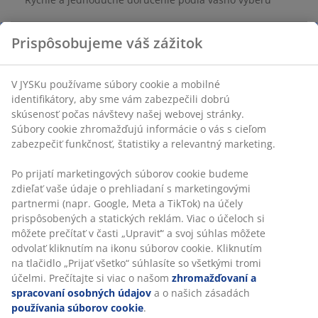
SKU: 2785700
Špecifikácie
Prispôsobujeme váš zážitok
Hodnotenia
(
1
)
V JYSKu používame súbory cookie a mobilné identifikátory, aby
sme vám zabezpečili dobrú skúsenosť počas návštevy našej
webovej stránky. Súbory cookie zhromažďujú informácie o vás
s cieľom zabezpečiť funkčnosť, štatistiky a relevantný
Doprava
marketing.
Po prijatí marketingových súborov cookie budeme zdieľať vaše
údaje o prehliadaní s marketingovými partnermi (napr. Google,
Meta a TikTok) na účely prispôsobených a statických reklám.