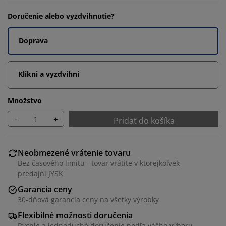
Doručenie alebo vyzdvihnutie?
Doprava
Klikni a vyzdvihni
Množstvo
-
+
Pridať do košíka
Neobmezené vrátenie tovaru
Bez časového limitu - tovar vrátite v ktorejkoľvek
predajni JYSK
Garancia ceny
30-dňová garancia ceny na všetky výrobky
Flexibilné možnosti doručenia
Rýchle a jednoduché doručenie podľa vášho výberu