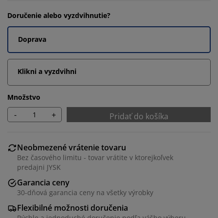
Doručenie alebo vyzdvihnutie?
Doprava
Klikni a vyzdvihni
Množstvo
-
+
Pridať do košíka
Neobmezené vrátenie tovaru
Bez časového limitu - tovar vrátite v ktorejkoľvek
predajni JYSK
Garancia ceny
30-dňová garancia ceny na všetky výrobky
Flexibilné možnosti doručenia
Rýchle a jednoduché doručenie podľa vášho výberu