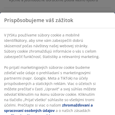
Prispôsobujeme váš zážitok
Plast (30 % recyklovaný). 3 litre. W19 x H21 x D14 cm
V JYSKu používame súbory cookie a mobilné
SKU: 2785600
identifikátory, aby sme vám zabezpečili dobrú
skúsenosť počas návštevy našej webovej stránky.
Súbory cookie zhromažďujú informácie o vás s cieľom
zabezpečiť funkčnosť, štatistiky a relevantný marketing.
Špecifikácie
Po prijatí marketingových súborov cookie budeme
zdieľať vaše údaje o prehliadaní s marketingovými
partnermi (napr. Google, Meta a TikTok) na účely
Hodnotenia
prispôsobených a statických reklám. Viac o účeloch si
(
3
)
môžete prečítať v časti „Upraviť“ a svoj súhlas môžete
odvolať kliknutím na ikonu súborov cookie. Kliknutím
na tlačidlo „Prijať všetko“ súhlasíte so všetkými tromi
účelmi. Prečítajte si viac o našom
zhromažďovaní a
Doprava
spracovaní osobných údajov
a o našich zásadách