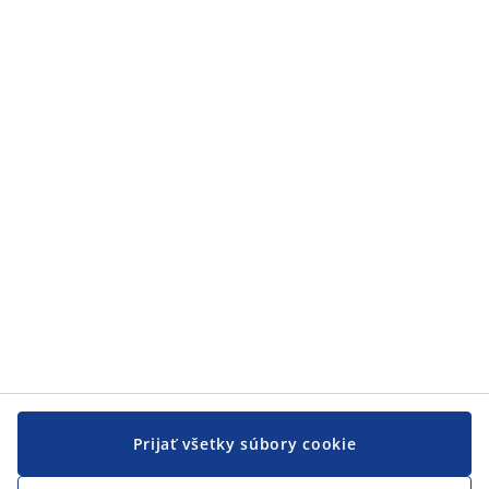
Kategórie
Zákaznícky servis
Zákaznícky servis
JYSK
JYSK
CENTRÁLA
Sledovať JYSK
Prijať všetky súbory cookie