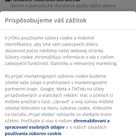
Rýchle a jednoduché doručenie podľa vášho výberu
Prispôsobujeme váš zážitok
SKU: 2777300
V JYSKu používame súbory cookie a mobilné
identifikátory, aby sme vám zabezpečili dobrú
skúsenosť počas návštevy našej webovej stránky.
Špecifikácie
Súbory cookie zhromažďujú informácie o vás s cieľom
zabezpečiť funkčnosť, štatistiky a relevantný marketing.
Po prijatí marketingových súborov cookie budeme
Hodnotenia
zdieľať vaše údaje o prehliadaní s marketingovými
partnermi (napr. Google, Meta a TikTok) na účely
(
1
)
prispôsobených a statických reklám. Viac o účeloch si
môžete prečítať v časti „Upraviť“ a svoj súhlas môžete
odvolať kliknutím na ikonu súborov cookie. Kliknutím
Doprava
na tlačidlo „Prijať všetko“ súhlasíte so všetkými tromi
účelmi. Prečítajte si viac o našom
zhromažďovaní a
spracovaní osobných údajov
a o našich zásadách
používania súborov cookie
.