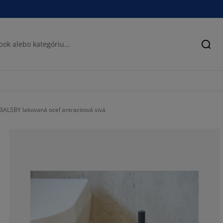
Hľad
BALSBY lakovaná oceľ antracitová sivá
50%
0%