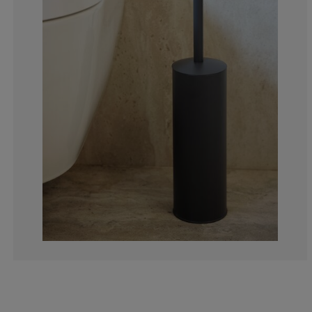
0%
0%
50%