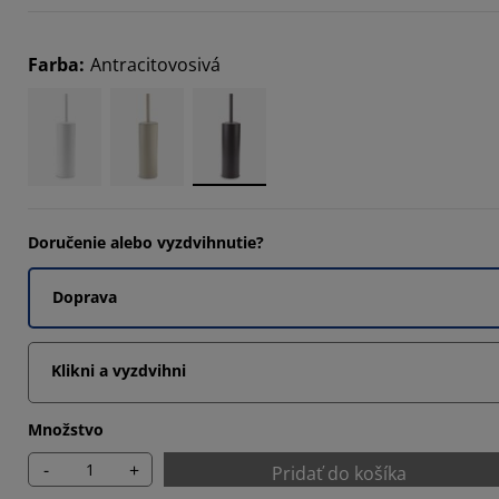
Farba
:
Antracitovosivá
Doručenie alebo vyzdvihnutie?
Doprava
Klikni a vyzdvihni
Množstvo
-
+
Pridať do košíka