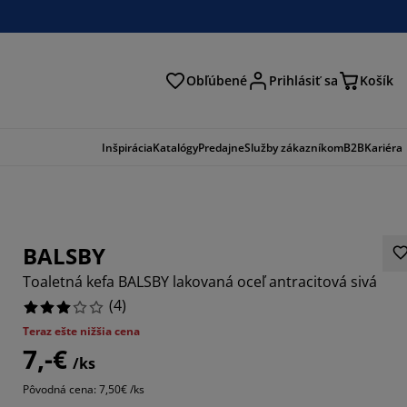
Obľúbené
Prihlásiť sa
Košík
ať
Inšpirácia
Katalógy
Predajne
Služby zákazníkom
B2B
Kariéra
BALSBY
Toaletná kefa BALSBY lakovaná oceľ antracitová sivá
(
4
)
Teraz ešte nižšia cena
7,-€
/ks
Pôvodná cena: 7,50€ /ks