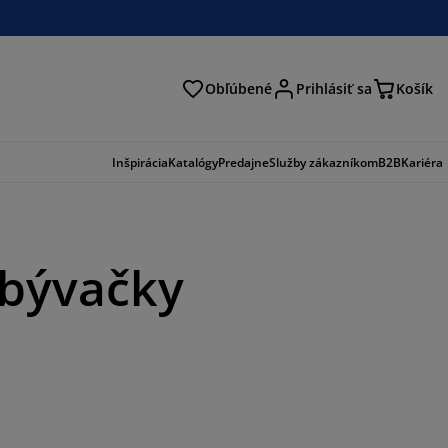
Obľúbené
Prihlásiť sa
Košík
ať
Inšpirácia
Katalógy
Predajne
Služby zákazníkom
B2B
Kariéra
obývačky