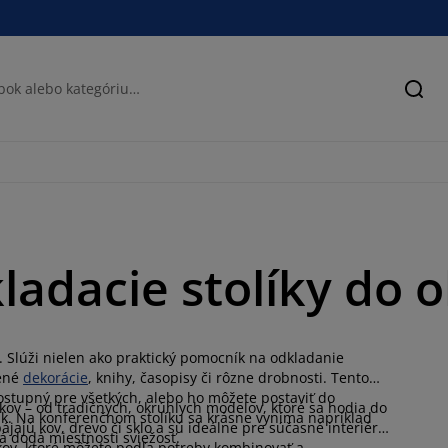
Hľad
ladacie stolíky do 
. Slúži nielen ako praktický pomocník na odkladanie
bené
dekorácie
, knihy, časopisy či rôzne drobnosti. Tento
stupný pre všetkých, alebo ho môžete postaviť do
kov – od tradičných, okrúhlych modelov, ktoré sa hodia do
tik. Na konferenčnom stolíku sa krásne vyníma napríklad
ájajú kov, drevo či sklo a sú ideálne pre súčasné interiéry.
rá dodá miestnosti sviežosť.
kov, ktoré môžete podľa potreby kombinovať a