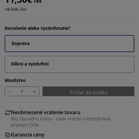
/ks
18,50€ /ks
Doručenie alebo vyzdvihnutie?
Doprava
Klikni a vyzdvihni
Množstvo
-
+
Pridať do košíka
Neobmezené vrátenie tovaru
Bez časového limitu - tovar vrátite v ktorejkoľvek
predajni JYSK
Garancia ceny