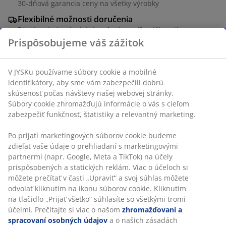
30-dňová garancia ceny na všetky výrobky
Flexibilné možnosti doručenia
Rýchle a jednoduché doručenie podľa vášho výberu
Dekoračná dyha a oceľ. Š60 x D60 x V40 cm
SKU: 3650031
Návod na montáž
Špecifikácie
Prispôsobujeme váš zážitok
V JYSKu používame súbory cookie a mobilné identifikátory, aby
Hodnotenia
sme vám zabezpečili dobrú skúsenosť počas návštevy našej
webovej stránky. Súbory cookie zhromažďujú informácie o vás s
(
13
)
cieľom zabezpečiť funkčnosť, štatistiky a relevantný marketing.