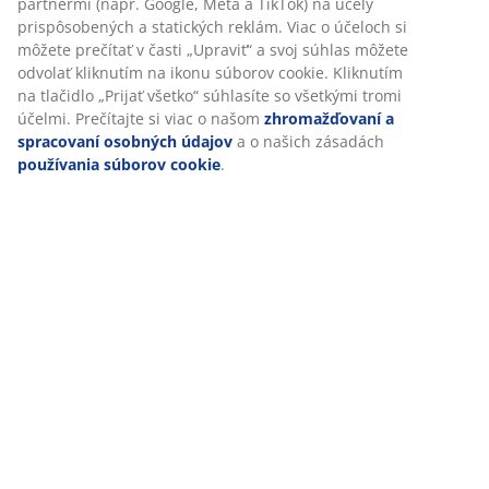
Hodnotenia
(
158
)
Prispôsobujeme váš zážitok
V JYSKu používame súbory cookie a mobilné identifikátory, aby 
Doprava
vám zabezpečili dobrú skúsenosť počas návštevy našej webovej
stránky. Súbory cookie zhromažďujú informácie o vás s cieľom
zabezpečiť funkčnosť, štatistiky a relevantný marketing.
Po prijatí marketingových súborov cookie budeme zdieľať vaše ú
o prehliadaní s marketingovými partnermi (napr. Google, Meta a
TikTok) na účely prispôsobených a statických reklám. Viac o účel
si môžete prečítať v časti „Upraviť“ a svoj súhlas môžete odvolať
kliknutím na ikonu súborov cookie. Kliknutím na tlačidlo „Prijať
všetko“ súhlasíte so všetkými tromi účelmi. Prečítajte si viac o 
zhromažďovaní a spracovaní osobných údajov
a o našich zása
používania súborov cookie
.