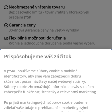
Neobmezené vrátenie tovaru
Bez časového limitu - tovar vrátite v ktorejkoľvek
predajni JYSK
Garancia ceny
30-dňová garancia ceny na všetky výrobky
Flexibilné možnosti doručenia
Rýchle a jednoduché doručenie podľa vášho výberu
Oceľ. Ø47 x V51 cm
SKU: 3600628
Návod na montáž
Špecifikácie